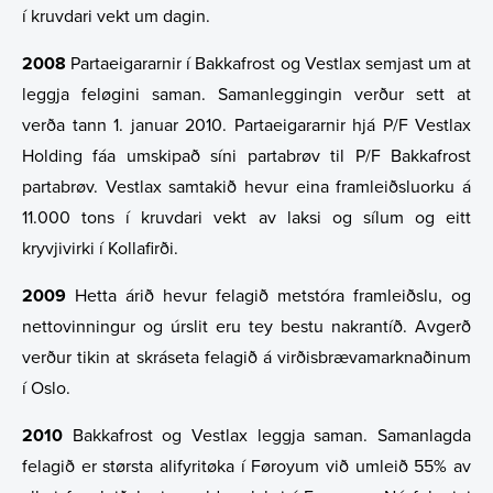
í kruvdari vekt um dagin.
2008
Partaeigararnir í Bakkafrost og Vestlax semjast um at
leggja feløgini saman. Samanleggingin verður sett at
verða tann 1. januar 2010. Partaeigararnir hjá P/F Vestlax
Holding fáa umskipað síni partabrøv til P/F Bakkafrost
partabrøv. Vestlax samtakið hevur eina framleiðsluorku á
11.000 tons í kruvdari vekt av laksi og sílum og eitt
kryvjivirki í Kollafirði.
2009
Hetta árið hevur felagið metstóra framleiðslu, og
nettovinningur og úrslit eru tey bestu nakrantíð. Avgerð
verður tikin at skráseta felagið á virðisbrævamarknaðinum
í Oslo.
2010
Bakkafrost og Vestlax leggja saman. Samanlagda
felagið er størsta alifyritøka í Føroyum við umleið 55% av