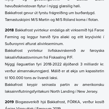
høvuðsskrivstovan flytur í nýggj glæsilig høli.
Bakkafrost gevur út fyrstu frágreiðing um burðardygd.
Tænastuskipini M/S Martin og M/S Róland koma í flotan.
2018
Bakkafrost yvirtekur endaliga alt virksemið hjá Faroe
Farming og leggur harvið fýra aliøki og eitt kryvjivirki í
Suðuroynni afturat alivirkseminum.
Bakkafrost yvirtekur lívfiskavirskemið av føroyska
laksalívfiskastovninum frá Fiskaaling P/F.
Nýggj íløguætlan fyri 2018-2022 áljóðandi 3 milliardir kr.
verður almannakunngjørd. Málið er at økja um kapasitetin
til 100.000 tons av livandi laksi.
Bakkafrost keypir seinasta partin av amerikonsku
laksainnflutningsfyritøkuni North Landing í New Jersey.
2019
Biogassverkið hjá Bakkafrost, FÖRKA, verður kosið
Ársins Vinnuátak í Føroyum 2019.