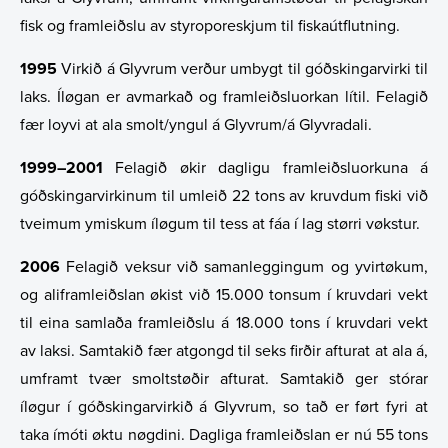
fisk og framleiðslu av styroporeskjum til fiskaútflutning.
1995
Virkið á Glyvrum verður umbygt til góðskingarvirki til
laks. Íløgan er avmarkað og framleiðsluorkan lítil. Felagið
fær loyvi at ala smolt/yngul á Glyvrum/á Glyvradali.
1999–2001
Felagið økir dagligu framleiðsluorkuna á
góðskingarvirkinum til umleið 22 tons av kruvdum fiski við
tveimum ymiskum íløgum til tess at fáa í lag størri vøkstur.
2006
Felagið veksur við samanleggingum og yvirtøkum,
og aliframleiðslan økist við 15.000 tonsum í kruvdari vekt
til eina samlaða framleiðslu á 18.000 tons í kruvdari vekt
av laksi. Samtakið fær atgongd til seks firðir afturat at ala á,
umframt tvær smoltstøðir afturat. Samtakið ger stórar
íløgur í góðskingarvirkið á Glyvrum, so tað er ført fyri at
taka ímóti øktu nøgdini. Dagliga framleiðslan er nú 55 tons