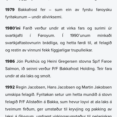
Stjórn
Stjórn
1979
Bakkafrost fer – sum ein av fyrstu føroysku
Leiðslufólk
Samsýningarpolitikkur fyri nevnd og stjórn
fyritøkunum – undir alivirksemi.
Bakkafrost adressur
1980’ini
Farið verður undir at virka fars og surimi úr
svartkjafti í Føroyum. Í 1990’unum minkaði
Myndasavn
svartkjaftastovnurin brádliga, og hetta førdi til, at felagið
og restin av vinnuni fekk fíggjarligar trupulleikar.
Tíðindi
1986
Jón Purkhús og Heini Gregersen stovna Sp/f Faroe
Samband
Salmon, ið seinni verður P/F Bakkafrost Holding. Teir fara
undir at ala laks og smolt.
Varskógvaraskipan
1992
Regin Jacobsen, Hans Jacobsen og Martin Jakobsen
Laksatorgið 2026
umskipa felagið. Fyritøkan setur um hetta mundið á stovn
felagið P/F Alistøðin á Bakka, sum hevur loyvi at ala laks á
tveimum firðum, ger umstøður til kryvjing og pakking av
laksi á Glyvrum, umframt virkingarumstøður til pelagiskan