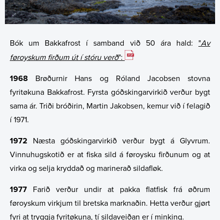
Lýsingartilfar
Webcast
Góðkenningar
Investment Calculator
Íløguætlan - Brynja okkum til framtíðina
News
Capital Market Day (CMD)
Data
Share Price Look-Up
Stuðulspolitikkur
Bók um Bakkafrost í samband við 50 ára hald:
"
Av
Financial Calendar
Sunt Umhvørvi
Starv
Share Series
føroyskum firðum út í stóru verð
":
Financial Strategy
Sunn Samfeløg
Virðisketan hjá Bakkafrost
Latest Share Trades
1968
Brøðurnir Hans og Róland Jacobsen stovna
fyritøkuna Bakkafrost. Fyrsta góðskingarvirkið verður bygt
Corporate Governance
Sustainability at Bakkafrost
Burðardygd
Issued Share Capital History
Dividend
Virðisskapan
sama ár. Triði bróðirin, Martin Jakobsen, kemur við í felagið
í 1971.
Analyst Coverage
ASC Reports
Major Shareholders
Debt Financing
Viðtøkur
Samfelagsáhugi
Sustainability Governance
1972
Næsta góðskingarvirkið verður bygt á Glyvrum.
Burðardygd
Starvsfólk
Rights and Restrictions
Valnevnd
Analyst Coverage
Gjøgnumskygni
About Sustainability at Bakkafrost
Vinnuhugskotið er at fiska sild á føroysku firðunum og at
virka og selja kryddað og marinerað sildafløk.
Tíðindi
Valnevnd
Share Savings Plan
Ársaðalfundur (AGM)
Consensus Estimates
1977
Farið verður undir at pakka flatfisk frá øðrum
Nevnd
Nevnd
Recommendation Overview
føroyskum virkjum til bretska marknaðin. Hetta verður gjørt
fyri at tryggja fyritøkuna, tí sildaveiðan er í minking.