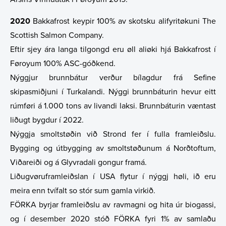
2020
Bakkafrost keypir 100% av skotsku alifyritøkuni The
Scottish Salmon Company.
Eftir sjey ára langa tilgongd eru øll aliøki hjá Bakkafrost í
Føroyum 100% ASC-góðkend.
Nýggjur brunnbátur verður bílagdur frá Sefine
skipasmiðjuni í Turkalandi. Nýggi brunnbáturin hevur eitt
rúmføri á 1.000 tons av livandi laksi. Brunnbáturin væntast
liðugt bygdur í 2022.
Nýggja smoltstøðin við Strond fer í fulla framleiðslu.
Bygging og útbygging av smoltstøðunum á Norðtoftum,
Viðareiði og á Glyvradali gongur framá.
Liðugvøruframleiðslan í USA flytur í nýggj høli, ið eru
meira enn tvífalt so stór sum gamla virkið.
FÖRKA byrjar framleiðslu av ravmagni og hita úr biogassi,
og í desember 2020 stóð FÖRKA fyri 1% av samlaðu