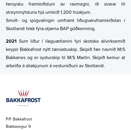
føroysku framleiðsluni av ravmagni, ið svarar til
streymnýtsluna hjá umleið 1.200 húskjum.
Smolt- og sjógvalingin umframt liðugvøruframleiðslan í
Skotlandi fekk fýra-stjørna BAP góðkenning.
2021
Sum liður í íløguætlanini fyri skotska alivirksemið
keypir Bakkafrost nýtt tænastuskip. Skipið fær navnið M/S
Bakkanes og er systurskip til M/S Martin. Skipið kemur at
arbeiða á aliøkjunum á vestursíðuni av Skotlandi.
P/F Bakkafrost
Bakkavegur 9