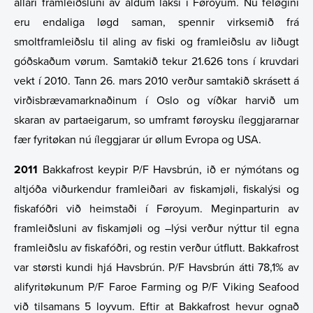
allari framleiðsluni av aldum laksi í Føroyum. Nú feløgini
eru endaliga løgd saman, spennir virksemið frá
smoltframleiðslu til aling av fiski og framleiðslu av liðugt
góðskaðum vørum. Samtakið tekur 21.626 tons í kruvdari
vekt í 2010. Tann 26. mars 2010 verður samtakið skrásett á
virðisbrævamarknaðinum í Oslo og víðkar harvið um
skaran av partaeigarum, so umframt føroysku íleggjararnar
fær fyritøkan nú íleggjarar úr øllum Evropa og USA.
2011
Bakkafrost keypir P/F Havsbrún, ið er nýmótans og
altjóða viðurkendur framleiðari av fiskamjøli, fiskalýsi og
fiskafóðri við heimstaði í Føroyum. Meginparturin av
framleiðsluni av fiskamjøli og –lýsi verður nýttur til egna
framleiðslu av fiskafóðri, og restin verður útflutt. Bakkafrost
var størsti kundi hjá Havsbrún. P/F Havsbrún átti 78,1% av
alifyritøkunum P/F Faroe Farming og P/F Viking Seafood
við tilsamans 5 loyvum. Eftir at Bakkafrost hevur ognað