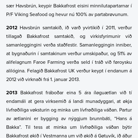
sær Havsbrún, keypir Bakkafrost eisini minnilutapartarnar í
P/F Viking Seafood og hevur nú 100% av partabrøvunum.
2012
Havsbrún samtakið, ið varð yvirtikið í 2011, verður
tillagað Bakkafrost samtakið, og virkisfyrimunir við
samanleggingini verða staðfestir. Samanleggingin inniber,
at bygnaðurin í samtakinum verður umskipaður, og 51% av
alifelagnum Faroe Farming verða seld í tráð við føroysku
alilógina. Felagið Bakkafrost UK verður keypt í endanum á
2012 við virknaði frá 1. januar 2013.
2013
Bakkafrost fráboðar eina 5 ára íløguætlan við tí
endamáli at gera virksemið á landi munadyggari, at økja
lívfrøðiliga vøksturin og minka um lívfrøðiliga váðan. Partur
av ætlanini er bygging av nýggjum brunnbáti, “Hans á
Bakka”. Til tess at minka um lívfrøðiliga váðan býtir
Bakkafrost økið í Vestmanna um við økið á Gøtuvík, ið áður