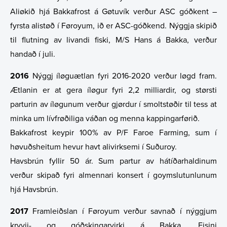
Aliøkið hjá Bakkafrost á Gøtuvík verður ASC góðkent –
fyrsta alistøð í Føroyum, ið er ASC-góðkend. Nýggja skipið
til flutning av livandi fiski, M/S Hans á Bakka, verður
handað í juli.
2016
Nýggj íløguætlan fyri 2016-2020 verður løgd fram.
Ætlanin er at gera íløgur fyri 2,2 milliardir, og størsti
parturin av íløgunum verður gjørdur í smoltstøðir til tess at
minka um lívfrøðiliga váðan og menna kappingarførið.
Bakkafrost keypir 100% av P/F Faroe Farming, sum í
høvuðsheitum hevur havt alivirksemi í Suðuroy.
Havsbrún fyllir 50 ár. Sum partur av hátíðarhaldinum
verður skipað fyri almennari konsert í goymslutunlunum
hjá Havsbrún.
2017
Framleiðslan í Føroyum verður savnað í nýggjum
kryvji- og góðskingarvirki á Bakka. Eisini