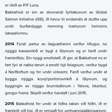
er rikið av P/F Luna.
Bakkafrost er ein av stovnandi fyritøkunum av Global
Salmon Initiative (GSI), ið hevur til endamáls at stuðla upp
undir burðardygga menning tvørturum heimsins
laksaalivinnu.
2014
Fyrsti partur av íløguætlanini verður liðugur, nú
nýggja kassavirkið er bygt á Glyvrum og er farið undir
framleiðslu. Ein nýggj smoltstøð, ið ger, at Bakkafrost nú er
ført fyri at nøkta tørvin á smolti hjá felagnum, verður bygd
á Norðtoftum og fer undir virksemi. Farið verður undir at
byggja nýggja kryvji/portiónsvirkið á Glyvrum, og
byggingin av nýggja brunnbátinum í Yalova, Istanbul,
gongur framá. Skipið verður handað í juni 2015.
2015
Bakkafrost fer undir at fóðra laksin við fóðri, ið er
framleitt við lýsi, ið er reinsað fyri umhvørvisdálkingarevni.