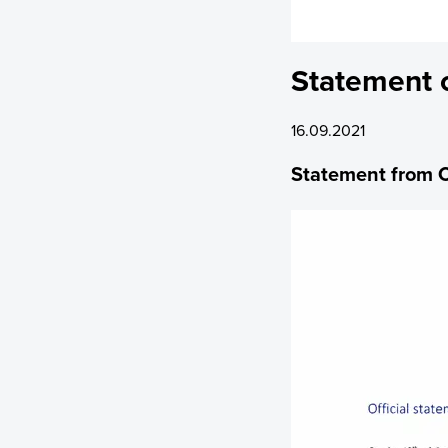
Latest Share T
Issued Share C
Statement 
Major Shareho
Rights and Res
16.09.2021
Share Savings
Statement from 