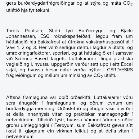
Tíðindi
Stjórn
gera burðardygdarfrágreiðingar og at stýra og máta CO
2
útlátið hjá fyritøkuni.
Samband
Samsýningarpolitikkur fyri nevnd og stjórn
Tordis Poulsen, Stjóri fyri Burðardygd og Bjarki
Varskógvaraskipan
Johannessen, ESG roknskaparleiðari, løgdu fram um
háttalagið hjá Bakkafrost at útrokna vakstrarhúsgassútlát í
Laksatorgið 2026
Vavi 1, 2 og 3. Her varð serligur dentur lagdur á útláts- og
umrokningarfaktorar, sporføri, og at háttalagið er í samsvar
við Science Based Targets. Luttakararnir fingu praktiska
vegleiðing í, hvussu uppgerðin verður sett upp í eitt Excel
skjal, og hvussu hesar dátur verða nýttar í CSRD/ESRS
frágreiðingum og málum um minking av CO
útláti.
2
Aftaná framløguna var opið orðaskifti. Luttakararnir vóru
sera áhugaðir í framløgunum, og øðrum evnum um
burðardygga menning. Orðaskiftið og áhugin vísir á virði í
at deila innanhýsis vitan og praktiskar mannagongdir í
netverkinum. Tiltakið lýsir, hvussu Varandi Vinna stuðlar
grønu umleggingini í Føroyum, sum Bakkafrost gevur sítt
íkast til gjøgnum ein virknan leiklut og at deila vitan í
netverkinum.