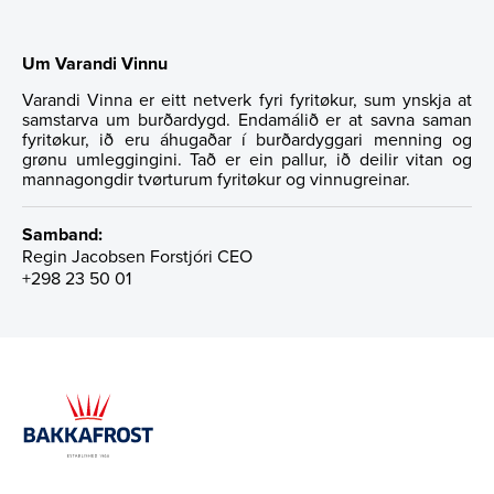
Um Varandi Vinnu
Varandi Vinna er eitt netverk fyri fyritøkur, sum ynskja at
samstarva um burðardygd. Endamálið er at savna saman
fyritøkur, ið eru áhugaðar í burðardyggari menning og
grønu umleggingini. Tað er ein pallur, ið deilir vitan og
mannagongdir tvørturum fyritøkur og vinnugreinar.
Samband:
Regin Jacobsen
Forstjóri CEO
+298 23 50 01