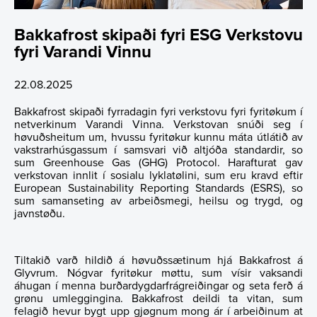
Lýsingartilfar
Webcast
Góðkenningar
Burðardygd
Investment Calculator
Íløguætlan - Brynja okkum til framtíðina
Bakkafrost skipaði fyri ESG Verkstovu
News
Capital Market Day (CMD)
Data
ASC Reports
Share Price Look-Up
Stuðulspolitikkur
fyri Varandi Vinnu
Financial Calendar
Sunt Umhvørvi
Starvsfólk
Share Series
22.08.2025
Financial Strategy
Sunn Samfeløg
Valnevnd
Latest Share Trades
Bakkafrost skipaði fyrradagin fyri verkstovu fyri fyritøkum í
netverkinum Varandi Vinna. Verkstovan snúði seg í
høvuðsheitum um, hvussu fyritøkur kunnu máta útlátið av
Corporate Governance
Sustainability at Bakkafrost
Nevnd
Issued Share Capital History
Dividend
Virðisskapan
vakstrarhúsgassum í samsvari við altjóða standardir, so
sum Greenhouse Gas (GHG) Protocol. Harafturat gav
verkstovan innlit í sosialu lyklatølini, sum eru kravd eftir
Analyst Coverage
Stjórn
Major Shareholders
Debt Financing
Viðtøkur
Samfelagsáhugi
Sustainability Governance
European Sustainability Reporting Standards (ESRS), so
sum samanseting av arbeiðsmegi, heilsu og trygd, og
javnstøðu.
Burðardygd
Leiðslufólk
Rights and Restrictions
Valnevnd
Analyst Coverage
Gjøgnumskygni
About Sustainability at Bakkafrost
Tíðindi
Bakkafrost adressur
Share Savings Plan
Ársaðalfundur (AGM)
Consensus Estimates
Tiltakið varð hildið á høvuðssætinum hjá Bakkafrost á
Glyvrum. Nógvar fyritøkur møttu, sum vísir vaksandi
Myndasavn
Nevnd
Recommendation Overview
áhugan í menna burðardygdarfrágreiðingar og seta ferð á
grønu umleggingina. Bakkafrost deildi ta vitan, sum
felagið hevur bygt upp gjøgnum mong ár í arbeiðinum at