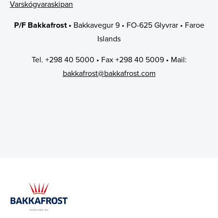
Tíðindi
Stjórn
Varskógvaraskipan
P/F Bakkafrost •
Bakkavegur 9 • FO-625 Glyvrar • Faroe
Samband
Samsýningarpolitikkur fyri nevnd og stjórn
Islands
Varskógvaraskipan
Tel. +298 40 5000 • Fax +298 40 5009 • Mail:
Laksatorgið 2026
bakkafrost@bakkafrost.com