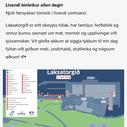
Livandi tónleikur allan dagin
Njóti føroyskan tónleik í livandi umhvørvi.
Laksatorgið er eitt ókeypis tiltak, har familjur, ferðafólk og
onnur kunnu savnast um mat, mentan og upplivingar við
sjóvarmálan. Vit gleða okkum at síggja tykkum til ein dag
fyltan við góðum mati, undirhaldi, stuttleika og nógvum
øðrum! 🐟