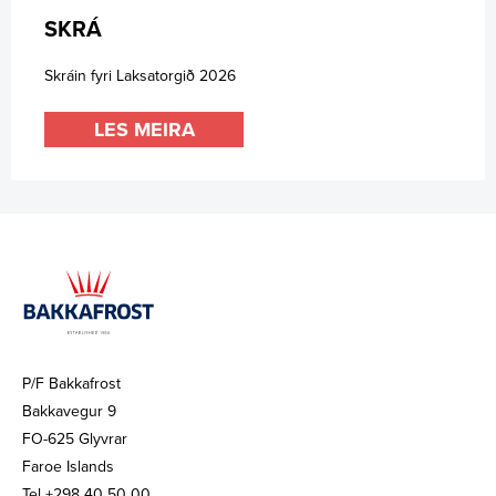
SKRÁ
Skráin fyri Laksatorgið 2026
LES MEIRA
P/F Bakkafrost
Bakkavegur 9
FO-625 Glyvrar
Faroe Islands
Tel +298 40 50 00