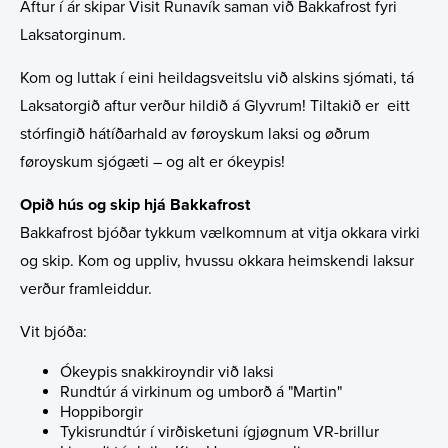
Tíðindi
Stjórn
Aftur í ár skipar Visit Runavík saman við Bakkafrost fyri
Laksatorginum.
Samband
Samsýningarpolitikkur fyri nevnd og stjórn
Kom og luttak í eini heildagsveitslu við alskins sjómati, tá
Varskógvaraskipan
Laksatorgið aftur verður hildið á Glyvrum! Tiltakið er eitt
stórfingið hátíðarhald av føroyskum laksi og øðrum
Laksatorgið 2026
føroyskum sjógæti – og alt er ókeypis!
Opið hús og skip hjá Bakkafrost
Bakkafrost bjóðar tykkum vælkomnum at vitja okkara virki
og skip. Kom og uppliv, hvussu okkara heimskendi laksur
verður framleiddur.
Vit bjóða:
Ókeypis snakkiroyndir við laksi
Rundtúr á virkinum og umborð á "Martin"
Hoppiborgir
Tykisrundtúr í virðisketuni ígjøgnum VR-brillur