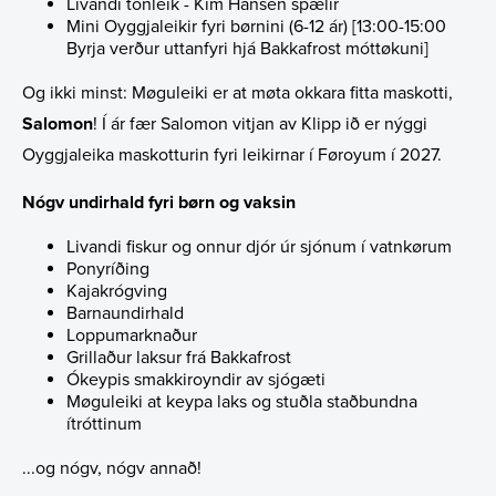
Livandi tónleik - Kim Hansen spælir
Mini Oyggjaleikir fyri børnini (6-12 ár) [13:00-15:00
Byrja verður uttanfyri hjá Bakkafrost móttøkuni]
Og ikki minst: Møguleiki er at møta okkara fitta maskotti,
Salomon
! Í ár fær Salomon vitjan av Klipp ið er nýggi
Oyggjaleika maskotturin fyri leikirnar í Føroyum í 2027.
Nógv undirhald fyri børn og vaksin
Livandi fiskur og onnur djór úr sjónum í vatnkørum
Ponyríðing
Kajakrógving
Barnaundirhald
Loppumarknaður
Grillaður laksur frá Bakkafrost
Ókeypis smakkiroyndir av sjógæti
Møguleiki at keypa laks og stuðla staðbundna
ítróttinum
...og nógv, nógv annað!